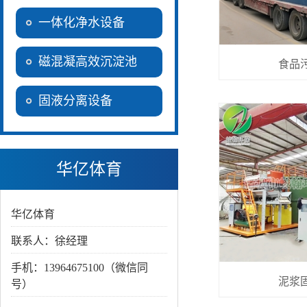
一体化净水设备
磁混凝高效沉淀池
食品
固液分离设备
华亿体育
华亿体育
联系人：徐经理
手机：13964675100（微信同
泥浆
号）