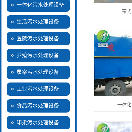
一体化污水处理设备
带式
生活污水处理设备
医院污水处理设备
养殖污水处理设备
屠宰污水处理设备
工业污水处理设备
一体化
食品污水处理设备
印染污水处理设备