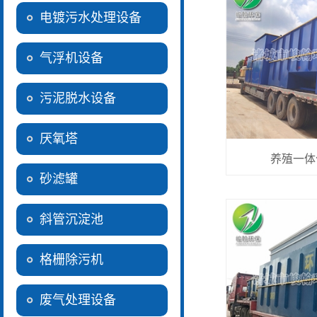
电镀污水处理设备
气浮机设备
污泥脱水设备
厌氧塔
养殖一体
砂滤罐
斜管沉淀池
格栅除污机
废气处理设备