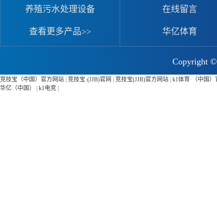
养殖污水处理设备
在线留言
查看更多产品>>
华亿体育
Copyrig
竞技宝（中国）官方网站
|
竞技宝·(JJB)官网
|
竞技宝(JJB)官方网站
|
k1体育·（中国
华亿（中国）
|
k1电竞
|