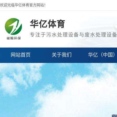
欢迎光临华亿体育官方网站！
华亿体育
专注于污水处理设备与废水处理设
网站首页
关于我们
华亿（中国