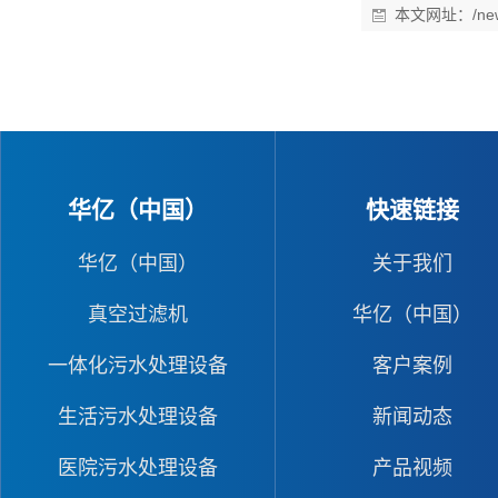
本文网址：
/ne
华亿（中国）
快速链接
华亿（中国）
关于我们
真空过滤机
华亿（中国）
一体化污水处理设备
客户案例
生活污水处理设备
新闻动态
医院污水处理设备
产品视频