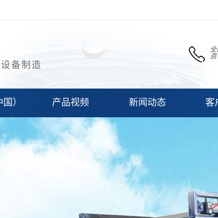
全
咨
理设备制造
中国）
产品视频
新闻动态
客