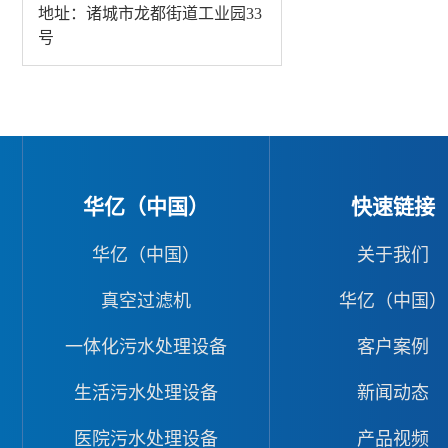
地址：诸城市龙都街道工业园33
号
华亿（中国）
快速链接
华亿（中国）
关于我们
真空过滤机
华亿（中国）
一体化污水处理设备
客户案例
生活污水处理设备
新闻动态
医院污水处理设备
产品视频