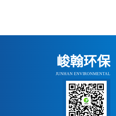
峻翰环保
JUNHAN ENVIRONMENTAL