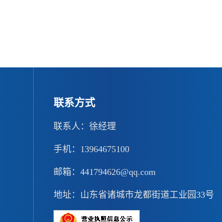
联系方式
联系人：徐经理
手机：13964675100
邮箱：441794626@qq.com
地址：山东省诸城市龙都街道工业园33号