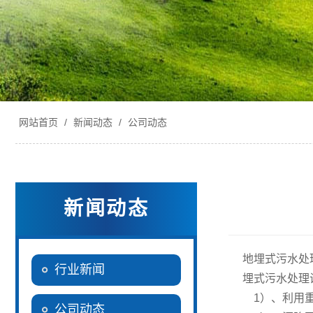
网站首页
/
新闻动态
/
公司动态
新闻动态
地埋式污水处
行业新闻
埋式污水处理
1）、利用重
公司动态