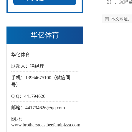
2）、沉降至
本文网址：
华亿体育
华亿体育
联系人：徐经理
手机：13964675100（微信同
号）
Q Q：441794626
邮箱：441794626@qq.com
网址：
www.brothersroastbeefandpizza.com