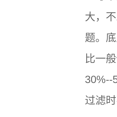
大，不
题。底
比一般
30%
过滤时