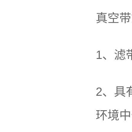
真空带
1、滤
2、具
环境中