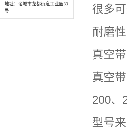
地址：诸城市龙都街道工业园33
很多可
号
耐磨性
真空带
真空带
200
型号来