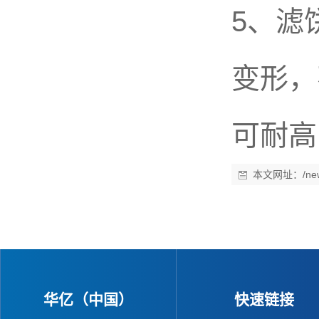
5、滤
变形，
可耐高
本文网址：
/ne
华亿（中国）
快速链接