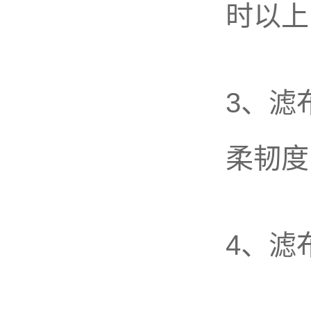
时以上
3、滤
柔韧度
4、滤